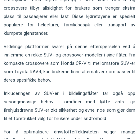
crossovere tilbyr allsidighet for brukere som trenger ekstra
plass til passasjerer eller last. Disse kjøretøyene er spesielt
populære for helgeturer, familiebesøk eller transport av
klumpete gjenstander.
Bildelings plattformer svarer på denne etterspørselen ved å
innlemme en rekke SUV- og crossover-modeller i sine flåter. Fra
kompakte crossovere som Honda CR-V til mellomstore SUV-er
som Toyota RAV4, kan brukerne finne alternativer som passer til
deres spesifikke behov.
Inkluderingen av SUV-er i bildelingsflåter tar også opp
sesongmessige behov. I områder med tøffe vintre gir
firehjulsdrevne SUV-er økt sikkerhet og evne, noe som gjør dem
til et foretrukket valg for brukere under snøforhold.
For å optimalisere drivstoffeffektiviteten velger mange