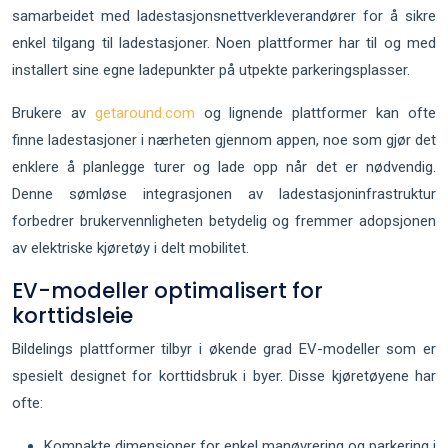
samarbeidet med ladestasjonsnettverkleverandører for å sikre
enkel tilgang til ladestasjoner. Noen plattformer har til og med
installert sine egne ladepunkter på utpekte parkeringsplasser.
Brukere av
getaround.com
og lignende plattformer kan ofte
finne ladestasjoner i nærheten gjennom appen, noe som gjør det
enklere å planlegge turer og lade opp når det er nødvendig.
Denne sømløse integrasjonen av ladestasjoninfrastruktur
forbedrer brukervennligheten betydelig og fremmer adopsjonen
av elektriske kjøretøy i delt mobilitet.
EV-modeller optimalisert for
korttidsleie
Bildelings plattformer tilbyr i økende grad EV-modeller som er
spesielt designet for korttidsbruk i byer. Disse kjøretøyene har
ofte:
Kompakte dimensjoner for enkel manøvrering og parkering i