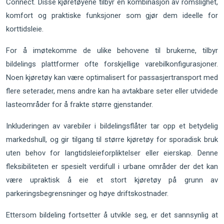
Connect. Disse kjøretøyene tilbyr en kombinasjon av romslighet,
komfort og praktiske funksjoner som gjør dem ideelle for
korttidsleie.
For å imøtekomme de ulike behovene til brukerne, tilbyr
bildelings plattformer ofte forskjellige varebilkonfigurasjoner.
Noen kjøretøy kan være optimalisert for passasjertransport med
flere seterader, mens andre kan ha avtakbare seter eller utvidede
lasteområder for å frakte større gjenstander.
Inkluderingen av varebiler i bildelingsflåter tar opp et betydelig
markedshull, og gir tilgang til større kjøretøy for sporadisk bruk
uten behov for langtidsleieforpliktelser eller eierskap. Denne
fleksibiliteten er spesielt verdifull i urbane områder der det kan
være upraktisk å eie et stort kjøretøy på grunn av
parkeringsbegrensninger og høye driftskostnader.
Ettersom bildeling fortsetter å utvikle seg, er det sannsynlig at