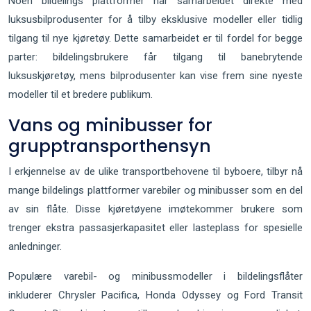
Noen bildelings plattformer har samarbeidet direkte med
luksusbilprodusenter for å tilby eksklusive modeller eller tidlig
tilgang til nye kjøretøy. Dette samarbeidet er til fordel for begge
parter: bildelingsbrukere får tilgang til banebrytende
luksuskjøretøy, mens bilprodusenter kan vise frem sine nyeste
modeller til et bredere publikum.
Vans og minibusser for
grupptransporthensyn
I erkjennelse av de ulike transportbehovene til byboere, tilbyr nå
mange bildelings plattformer varebiler og minibusser som en del
av sin flåte. Disse kjøretøyene imøtekommer brukere som
trenger ekstra passasjerkapasitet eller lasteplass for spesielle
anledninger.
Populære varebil- og minibussmodeller i bildelingsflåter
inkluderer Chrysler Pacifica, Honda Odyssey og Ford Transit